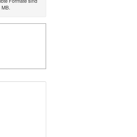
bte Formate sind
5 MB.