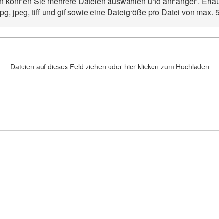
n können Sie mehrere Dateien auswählen und anhängen. Erlau
jpg, jpeg, tiff und gif sowie eine Dateigröße pro Datei von max. 
Dateien auf dieses Feld ziehen oder hier klicken zum Hochladen
: